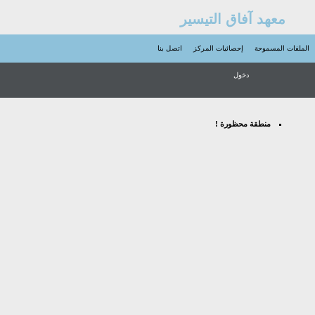
معهد آفاق التيسير
الملفات المسموحة
إحصائيات المركز
اتصل بنا
دخول
منطقة محظورة !