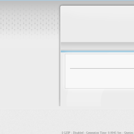
GZIP : Disabled - Generation Time: 0.0045 Sec - Querie
[