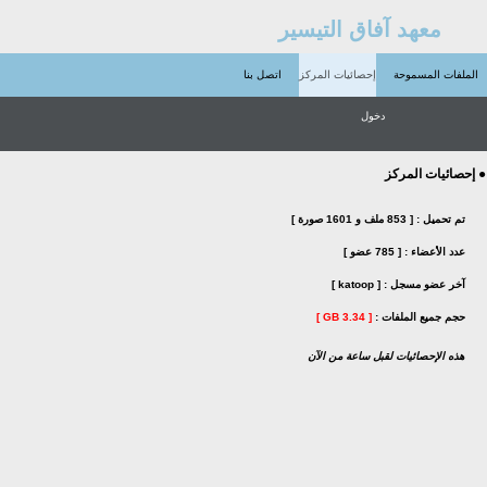
معهد آفاق التيسير
الملفات المسموحة
إحصائيات المركز
اتصل بنا
دخول
● إحصائيات المركز
تم تحميل :
[ 853 ملف و 1601 صورة ]
عدد الأعضاء :
[ 785 عضو ]
آخر عضو مسجل :
[ katoop ]
حجم جميع الملفات :
[ 3.34 GB ]
هذه الإحصائيات لقبل ساعة من الآن