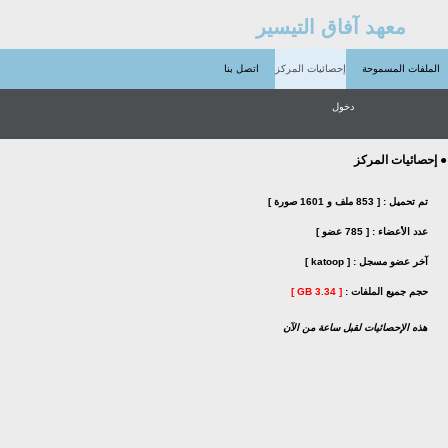
معهد آفاق التيسير
الملفات المسموحة
إحصائيات المركز
اتصل بنا
دخول
● إحصائيات المركز
تم تحميل :
[ 853 ملف و 1601 صورة ]
عدد الأعضاء :
[ 785 عضو ]
آخر عضو مسجل :
[ katoop ]
حجم جميع الملفات :
[ 3.34 GB ]
هذه الإحصائيات لقبل ساعة من الآن