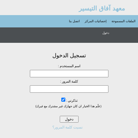
معهد آفاق التيسير
الملفات المسموحة
إحصائيات المركز
اتصل بنا
دخول
تسجيل الدخول
اسم المستخدم :
كلمة المرور :
تذكرني :
(علًم هذا الخيار ان كان جهازك غير مشترك مع غيرك)
نسيت كلمة المرور؟