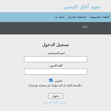
معهد آفاق التيسير
الملفات المسموحة
إحصائيات المركز
اتصل بنا
دخول
تسجيل الدخول
اسم المستخدم :
كلمة المرور :
تذكرني :
(علًم هذا الخيار ان كان جهازك غير مشترك مع غيرك)
نسيت كلمة المرور؟